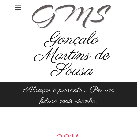
Skip
to
content
Gonçalo
Martins de
Sousa
Abraçar o presente... Por um
futuro mais risonho.