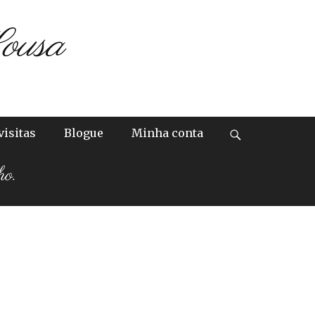
ousa
visitas
Blogue
Minha conta
ho.