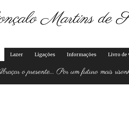
onçalo Martins de S
Lazer
Ligações
Informações
Livro de 
raçar o presente... Por um futuro mais rison