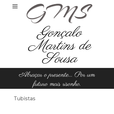
Skip
to
content
Gonçalo
Martins de
Sousa
Abraçar o presente... Por um
futuro mais risonho.
Tubistas