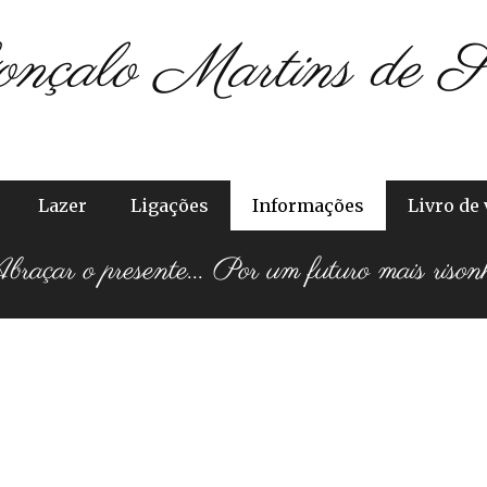
onçalo Martins de S
Lazer
Ligações
Informações
Livro de 
raçar o presente... Por um futuro mais rison