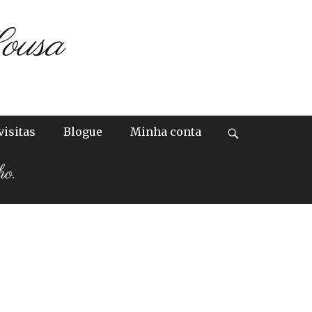
ousa
visitas
Blogue
Minha conta
Search
ho.