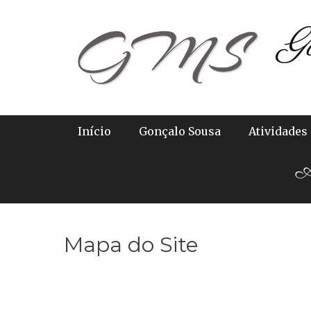
Skip
G
to
content
Primary Menu
Início
Gonçalo Sousa
Atividades
Ab
Mapa do Site