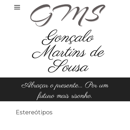
Skip
to
content
Gonçalo
Martins de
Sousa
Abraçar o presente... Por um
futuro mais risonho.
Estereótipos