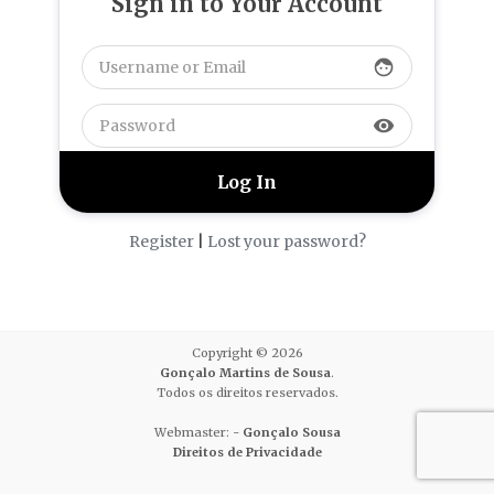
Sign in to Your Account
face
visibility
Register
|
Lost your password?
Copyright © 2026
Gonçalo Martins de Sousa
.
Todos os direitos reservados.
Webmaster: -
Gonçalo Sousa
Direitos de Privacidade