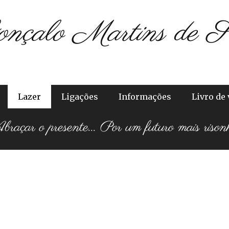
onçalo Martins de S
Lazer
Ligações
Informações
Livro de 
raçar o presente... Por um futuro mais rison