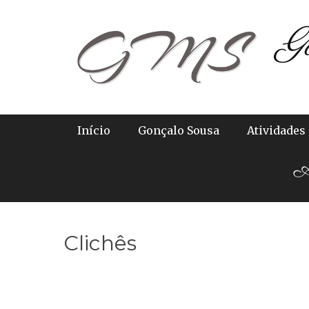
Skip
G
to
content
Primary Menu
Início
Gonçalo Sousa
Atividades
Ab
Clichês