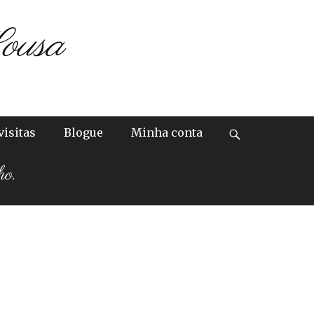
ousa
visitas
Blogue
Minha conta
Search
ho.