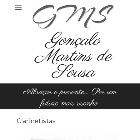
Gonçalo
Martins de
Sousa
Abraçar o presente... Por um
futuro mais risonho.
Clarinetistas