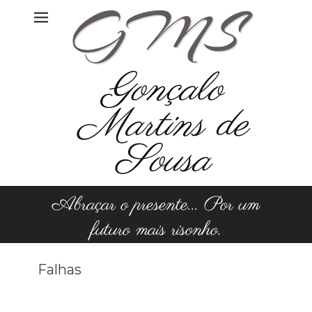
Skip
to
content
Gonçalo
Martins de
Sousa
Abraçar o presente... Por um
futuro mais risonho.
Falhas