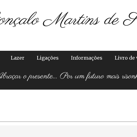
onçalo Martins de S
Lazer
Ligações
Informações
Livro de 
raçar o presente... Por um futuro mais rison