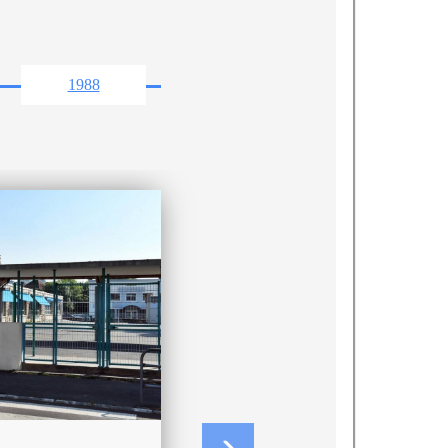
1988
1989
1992
1981