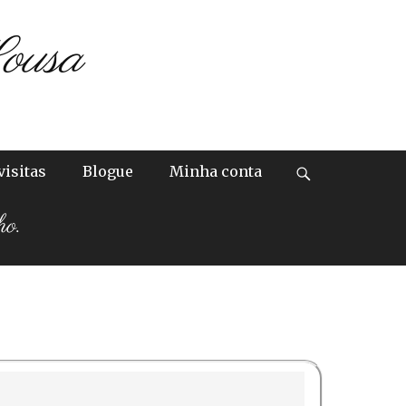
ousa
visitas
Blogue
Minha conta
ho.