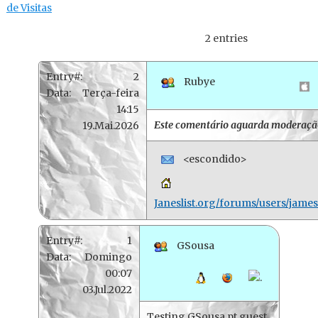
de Visitas
2 entries
Entry#:
2
Rubye
Data:
Terça-feira
14:15
Este comentário aguarda moderaçã
19.Mai.2026
<escondido>
Janeslist.org/forums/users/jame
Entry#:
1
GSousa
Data:
Domingo
00:07
03.Jul.2022
Testing GSousa.pt guest