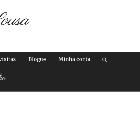
ousa
visitas
Blogue
Minha conta
Search
ho.