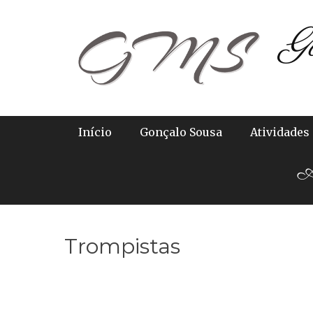
Skip
G
to
content
Primary Menu
Início
Gonçalo Sousa
Atividades
Ab
Trompistas