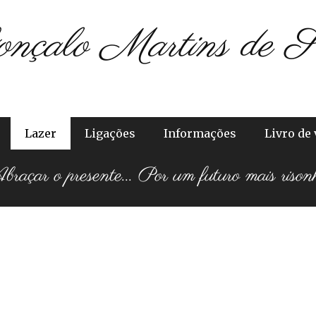
onçalo Martins de S
Lazer
Ligações
Informações
Livro de 
raçar o presente... Por um futuro mais rison