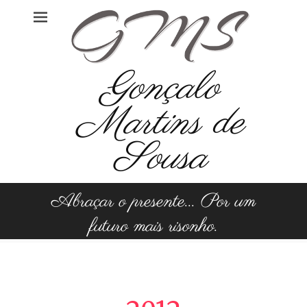
Skip
to
content
Gonçalo
Martins de
Sousa
Abraçar o presente... Por um
futuro mais risonho.