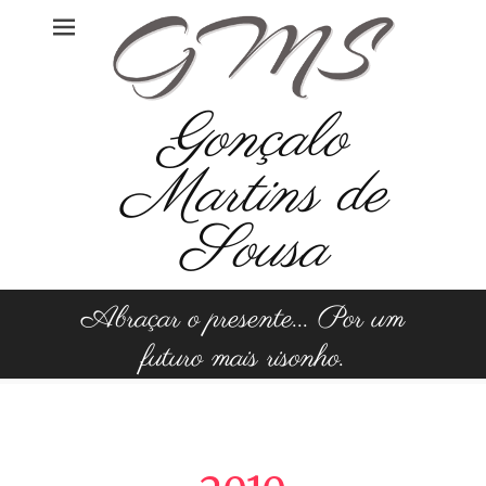
Skip
to
content
Gonçalo
Martins de
Sousa
Abraçar o presente... Por um
futuro mais risonho.