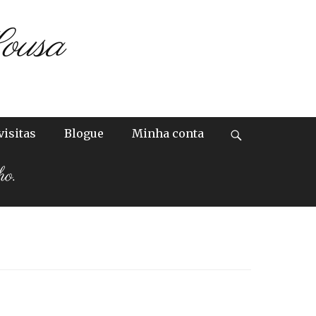
ousa
visitas
Blogue
Minha conta
Search
ho.