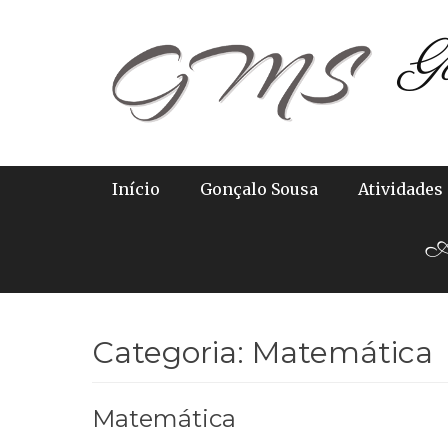
Skip
G
to
content
Primary Menu
Início
Gonçalo Sousa
Atividades
Ab
Categoria:
Matemática
Matemática