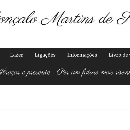
onçalo Martins de S
Lazer
Ligações
Informações
Livro de 
raçar o presente... Por um futuro mais rison