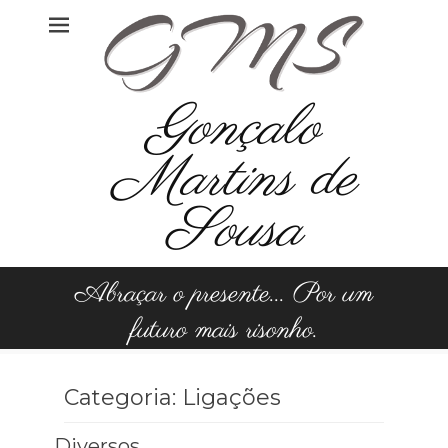
Skip
to
content
Gonçalo
Martins de
Sousa
Abraçar o presente... Por um
futuro mais risonho.
Categoria:
Ligações
Diversos