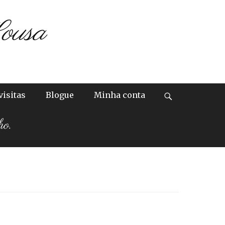
ousa
visitas
Blogue
Minha conta
Search
ho.