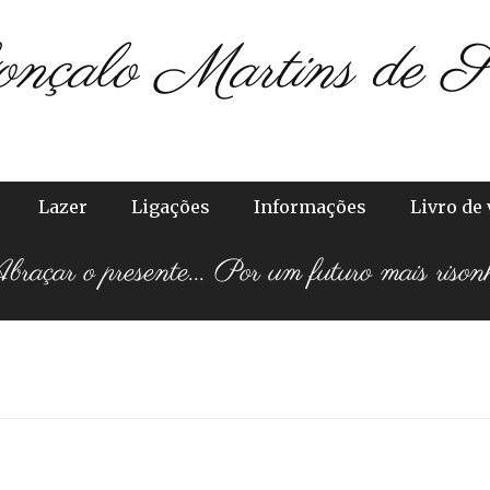
onçalo Martins de S
Lazer
Ligações
Informações
Livro de 
raçar o presente... Por um futuro mais rison