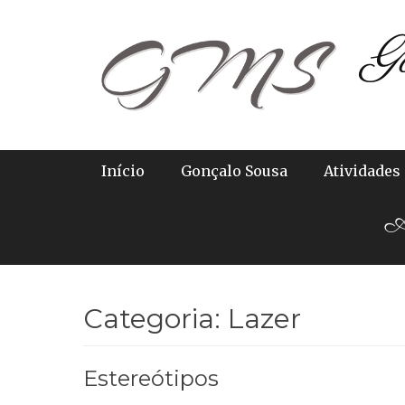
Skip
G
to
content
Primary Menu
Início
Gonçalo Sousa
Atividades
Ab
Categoria:
Lazer
Estereótipos