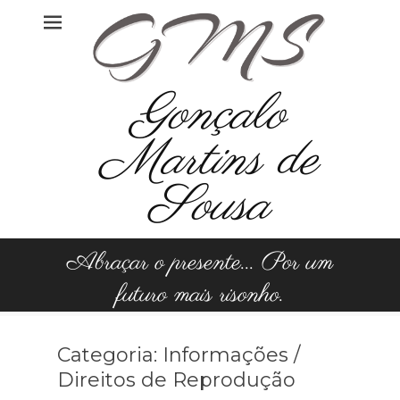
Skip
to
content
Gonçalo
Martins de
Sousa
Abraçar o presente... Por um
futuro mais risonho.
Categoria:
Informações /
Direitos de Reprodução